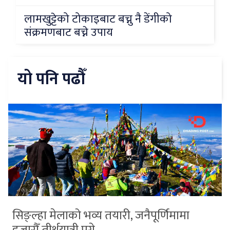
लामखुट्टेको टोकाइबाट बच्नु नै डेंगीको
संक्रमणबाट बच्ने उपाय
यो पनि पढौँ
सिङ्ल्हा मेलाको भव्य तयारी, जनैपूर्णिमामा
हजारौँ तीर्थयात्री पुग्ने