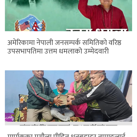
अमेरिकामा नेपाली जनसम्पर्क समितिको वरिष्ठ
उपसभापतिमा उत्तम धमलाको उम्मेदवारी
मार्पाकका मृगौला पीडित धनबहादुर तामाङलाई