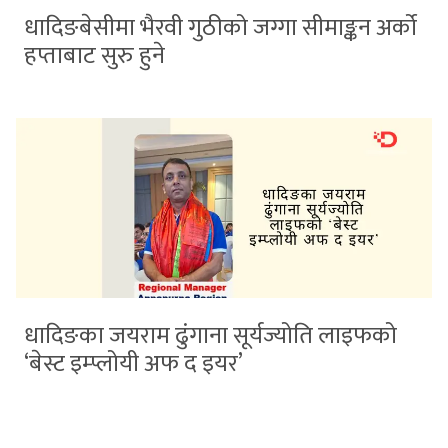
धादिङबेसीमा भैरवी गुठीको जग्गा सीमाङ्कन अर्को
हप्ताबाट सुरु हुने
धादिङका जयराम ढुंगाना सूर्यज्योति लाइफको
‘बेस्ट इम्प्लोयी अफ द इयर’