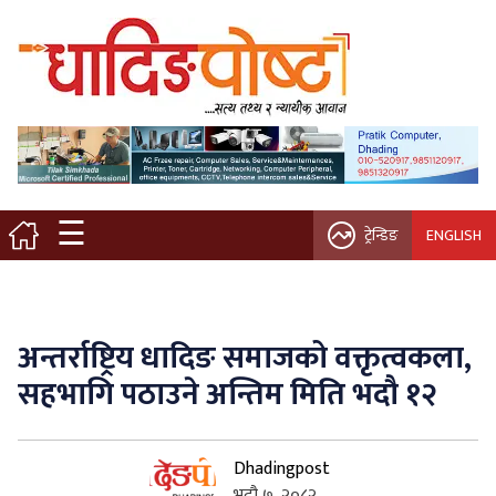
मुख्य पृष्ठ
स्थानीय समाचार
विचार / ब्लग
☰
ट्रेन्डिङ
ENGLISH
नगर/गाउँ पालिका
अन्तरवार्ता
अन्तर्राष्ट्रिय धादिङ समाजको वक्तृत्वकला,
कृषि/सहकारी
सहभागि पठाउने अन्तिम मिति भदौ १२
साहित्य / संस्कृति
Dhadingpost
प्रवास
भदौ ७, २०८२