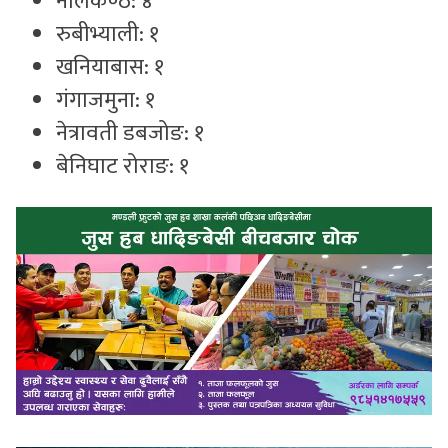
नीलकण्ठ: ४
रुबीभ्याली: १
खनियाबास: १
गंगाजमुना: १
नेत्रावती डबजोङ: १
बेनिघाट रोराङ: १