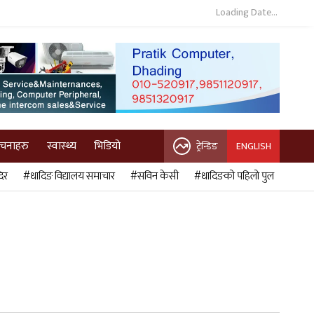
Loading Date...
ुचनाहरु
स्वास्थ्य
भिडियो
ट्रेन्डिङ
ENGLISH
िर
#धादिङ विद्यालय समाचार
#सविन केसी
#धादिङको पहिलो पुल