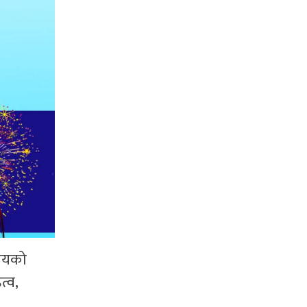
िजयको
त्व,