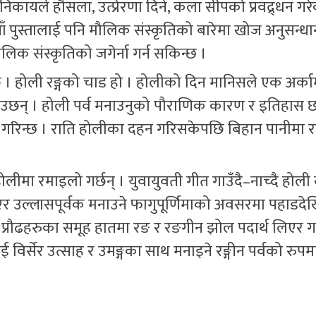
त निकायले हौसला, उत्प्रेरणा दिने, कला सीपको प्रवद्र्धन गर
ाँ पुस्तालाई पनि मौलिक संस्कृतिको बारेमा खोज अनुसन्धान
लिक संस्कृतिको जगेर्ना गर्न सकिन्छ ।
 होली रङ्गको चाड हो । होलीको दिन मानिसले एक अर्का
बनाउछन् । होली पर्व मनाउनुको पौराणिक कारण र इतिहास 
 गरिन्छ । राति होलीका दहन गरिसकेपछि बिहान पानीमा रङ
लीमा रमाइलो गर्छन् । युवायुवती गीत गाउँदै–नाच्दै होली ख
र उल्लासपूर्वक मनाउने फागुपूर्णिमाको अवसरमा पहाडदेख
्रौढहरुका समूह हातमा रङ र रङगीन झोल पदार्थ लिएर गाउ
विर्सेर उत्साह र उमङ्गका साथ मनाइने रङ्गीन पर्वको रुपम