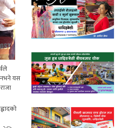
्वले
किनभने यस
 राजा
ह्लादको