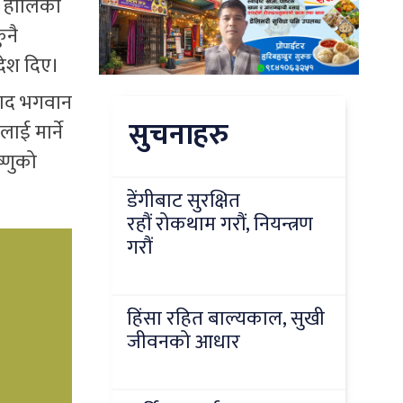
ो होलिका
ुनै
देश दिए।
्लाद भगवान
सुचनाहरु
ाई मार्ने
्णुको
डेंगीबाट सुरक्षित
रहौं रोकथाम गरौं, नियन्त्रण
गरौं
हिंसा रहित बाल्यकाल, सुखी
जीवनको आधार