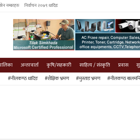
फोन नम्बरहरु
निर्वाचन २०७९ धादिङ
पालिका
अन्तरवार्ता
कृषि/सहकारी
साहित्य / संस्कृति
प्रवास
स
#नीलकण्ठ धादिङ
#शैक्षिक भ्रमण
#मुस्ताङ भ्रमण
#नीलकण्ठ बालमन्द