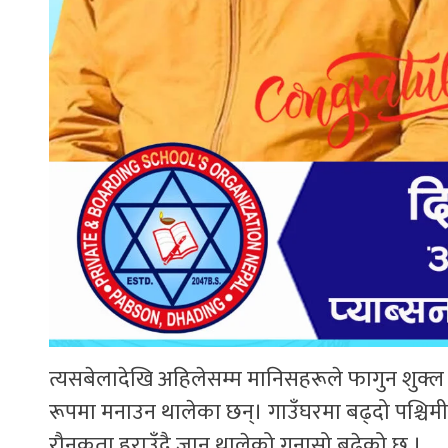
त्यसबेलादेखि अहिलेसम्म मानिसहरूले फागुन शुक्
रूपमा मनाउन थालेका छन्। गाउँघरमा बढ्दो पश्चिमी 
रौनकता हराउँदै जान थालेको गुनासो बढेको छ ।