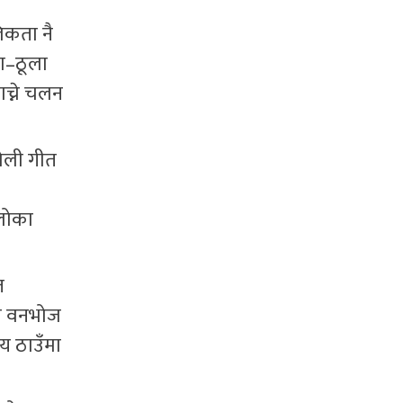
लिकता नै
ा–ठूला
ाच्ने चलन
होली गीत
इलोका
त
मा वनभोज
य ठाउँमा