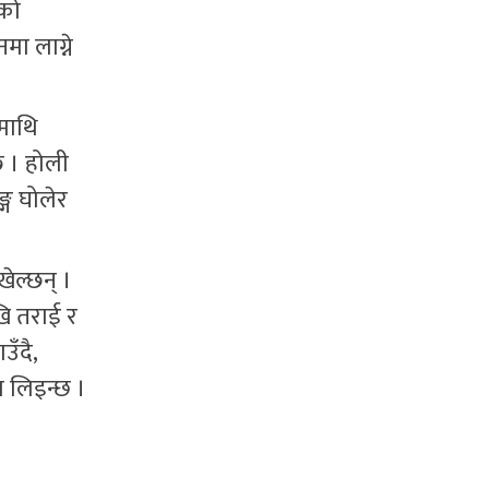
ेको
मा लाग्ने
माथि
छ । होली
्ग घोलेर
ेल्छन् ।
ि तराई र
ँदै,
ा लिइन्छ ।