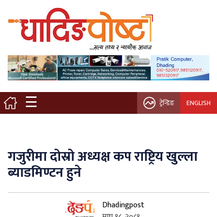
मुख्य पृष्ठ
स्थानीय समाचार
विचार / ब्लग
☰
ट्रेन्डिङ
ENGLISH
नगर/गाउँ पालिका
अन्तरवार्ता
गजुरीमा दोस्रो अध्यक्ष कप राष्ट्रिय खुल्ला
कृषि/सहकारी
ब्याडमिण्टन हुने
साहित्य / संस्कृति
Dhadingpost
प्रवास
माघ १८, २०८१