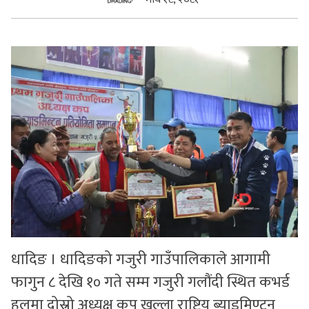
सुचनाहरु
स्वास्थ्य
भिडियो
धादिङ । धादिङको गजुरी गाउँपालिकाले आगामी
फागुन ८ देखि १० गते सम्म गजुरी गलौंदी स्थित कभर्ड
हलमा दोस्रो अध्यक्ष कप खुल्ला राष्ट्रिय ब्याडमिण्टन