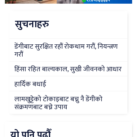
सुचनाहरु
डेंगीबाट सुरक्षित रहौं रोकथाम गरौं, नियन्त्रण
गरौं
हिंसा रहित बाल्यकाल, सुखी जीवनको आधार
हार्दिक बधाई
लामखुट्टेको टोकाइबाट बच्नु नै डेंगीको
संक्रमणबाट बच्ने उपाय
यो पनि पढौँ