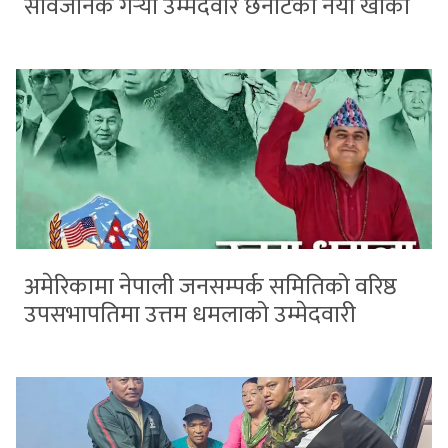
सार्वजनिक गर्‍यो उम्मेदवार छनोटको नयाँ खाका
अमेरिकामा नेपाली जनसम्पर्क समितिको वरिष्ठ
उपसभापतिमा उत्तम धमलाको उम्मेदवारी