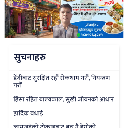
सुचनाहरु
डेंगीबाट सुरक्षित रहौं रोकथाम गरौं, नियन्त्रण
गरौं
हिंसा रहित बाल्यकाल, सुखी जीवनको आधार
हार्दिक बधाई
लामखुट्टेको टोकाइबाट बच्नु नै डेंगीको