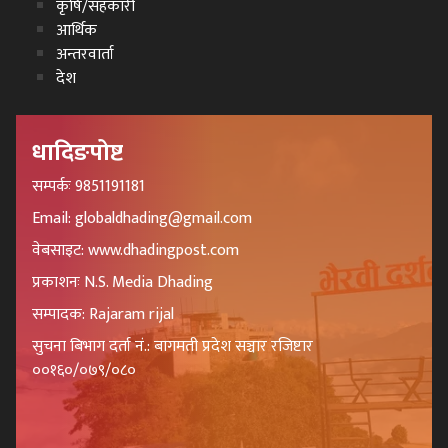
कृषि/सहकारी
आर्थिक
अन्तरवार्ता
देश
धादिङपोष्ट
सम्पर्कः 9851191181
Email: globaldhading@gmail.com
वेबसाइट: www.dhadingpost.com
प्रकाशनः N.S. Media Dhading
सम्पादक: Rajaram rijal
सुचना बिभाग दर्ता नं.: बागमती प्रदेश सञ्चार रजिष्टार
००१६०/०७९/०८०