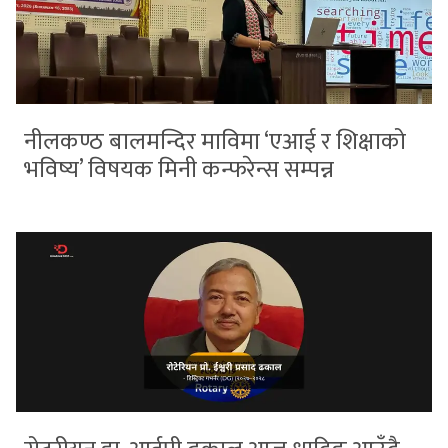
नीलकण्ठ बालमन्दिर माविमा ‘एआई र शिक्षाको
भविष्य’ विषयक मिनी कन्फरेन्स सम्पन्न