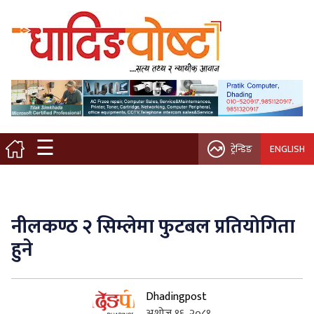
मुख्य पृष्ठ
स्थानीय समाचार
विचार / ब्लग
☰
ट्रेन्डिङ
ENGLISH
नगर/गाउँ पालिका
अन्तरवार्ता
नीलकण्ठ २ सिम्लेमा फुटबल प्रतियोगिता
कृषि/सहकारी
हुने
साहित्य / संस्कृति
Dhadingpost
प्रवास
अशोज १६, २०८१