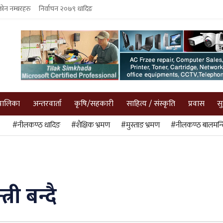
फोन नम्बरहरु
निर्वाचन २०७९ धादिङ
पालिका
अन्तरवार्ता
कृषि/सहकारी
साहित्य / संस्कृति
प्रवास
स
#नीलकण्ठ धादिङ
#शैक्षिक भ्रमण
#मुस्ताङ भ्रमण
#नीलकण्ठ बालमन्द
ी बन्दै