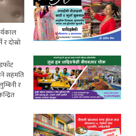
ार्यकाल
 र दोस्रो
ँडफाँट
लिने सहमति
म्बिनी र
न्द्रित