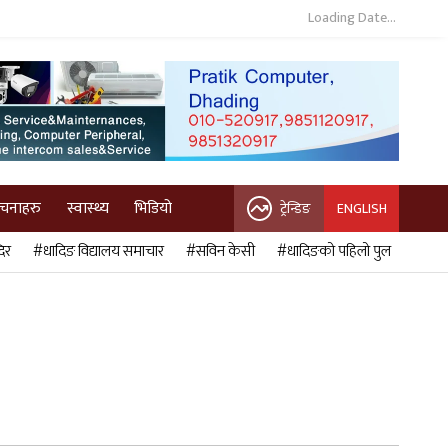
Loading Date...
ुचनाहरु
स्वास्थ्य
भिडियो
ट्रेन्डिङ
ENGLISH
िर
#धादिङ विद्यालय समाचार
#सविन केसी
#धादिङको पहिलो पुल