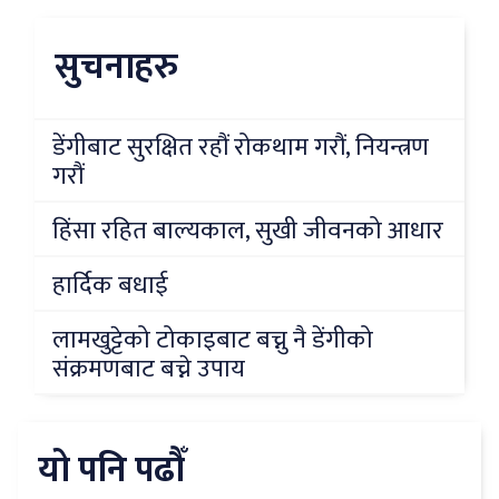
सुचनाहरु
डेंगीबाट सुरक्षित रहौं रोकथाम गरौं, नियन्त्रण
गरौं
हिंसा रहित बाल्यकाल, सुखी जीवनको आधार
हार्दिक बधाई
लामखुट्टेको टोकाइबाट बच्नु नै डेंगीको
संक्रमणबाट बच्ने उपाय
यो पनि पढौँ