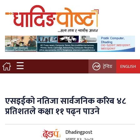
मुख्य पृष्ठ
स्थानीय समाचार
विचार / ब्लग
☰
ट्रेन्डिङ
ENGLISH
नगर/गाउँ पालिका
अन्तरवार्ता
एसइईको नतिजा सार्वजनिक करिब ४८
कृषि/सहकारी
प्रतिशतले कक्षा ११ पढ्न पाउने
साहित्य / संस्कृति
Dhadingpost
प्रवास
असार १३, २०८१