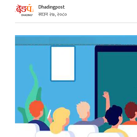
Dhadingpost
साउन २७, २०८०