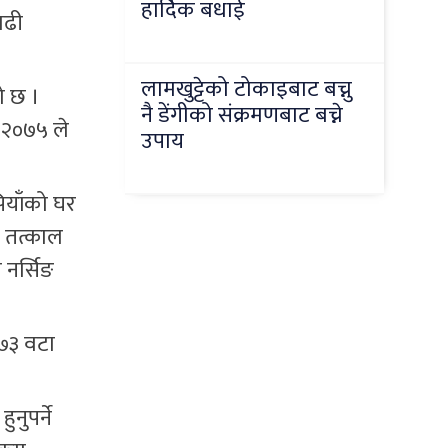
हार्दिक बधाई
बढी
लामखुट्टेको टोकाइबाट बच्नु
ो छ ।
नै डेंगीको संक्रमणबाट बच्ने
, २०७५ ले
उपाय
ियाँको घर
ल तत्काल
 नर्सिङ
 ७३ वटा
नुपर्ने