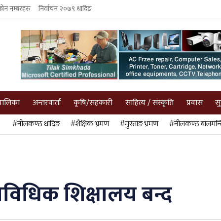
फोन नम्बरहरु
निर्वाचन २०७९ धादिङ
पालिका
अन्तरवार्ता
कृषि/सहकारी
साहित्य / संस्कृति
प्रवास
स
#नीलकण्ठ धादिङ
#शैक्षिक भ्रमण
#मुस्ताङ भ्रमण
#नीलकण्ठ बालमन्द
राविधिक शिक्षालय बन्द