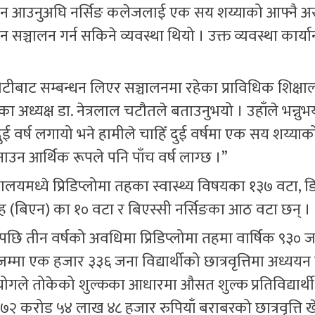
क्त ऐन आउनुअघि नर्सिङ कलेजलाई एक सय शय्याको आफ्नै अ
्चालन गर्न सकिने व्यवस्था थियो । उक्त व्यवस्था कार्यान
टीबाट सम्बन्धन लिएर सञ्चालनमा रहेका प्राविधिक शिक्ष
 अध्यक्ष डा. नेत्रलाल चटौतले बताउनुभयो । उहाँले भन्नुभ
 वर्ष लगायो भने हामीले चाहिँ दुई वर्षमा एक सय शय्याक
न आर्थिक रूपले पनि पाँच वर्ष लाग्छ ।”
षालयमध्ये प्रिडिप्लोमा तहका स्वास्थ्य विषयका १३७ वटा, ड
तह (बिएन) का १० वटा र बिएस्सी नर्सिङका आठ वटा छन् ।
एपछि तीन वर्षको अवधिमा प्रिडिप्लोमा तहमा वार्षिक ९३० ज
ा एक हजार ३३६ जना विद्यार्थीको छात्रवृत्तिमा अध्ययन गर
गले तोकेको शुल्कका आधारमा औसत शुल्क प्रतिविद्यार्थ
क ७२ करोड ५४ लाख ४८ हजार रुपियाँ बराबरको छात्रवृत्ति 