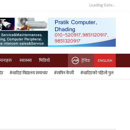
Loading Date...
ुचनाहरु
स्वास्थ्य
भिडियो
ट्रेन्डिङ
ENGLISH
िर
#धादिङ विद्यालय समाचार
#सविन केसी
#धादिङको पहिलो पुल