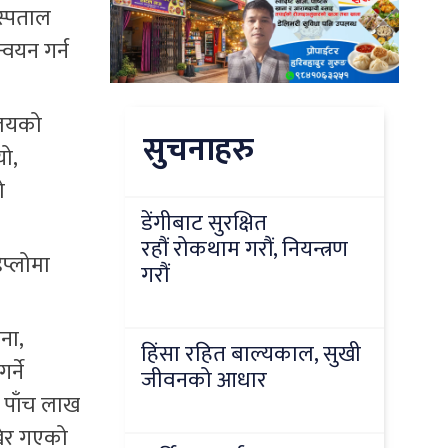
स्पताल
्वयन गर्न
ालयको
सुचनाहरु
यो,
ो
डेंगीबाट सुरक्षित
रहौं रोकथाम गरौं, नियन्त्रण
िप्लोमा
गरौं
ना,
हिंसा रहित बाल्यकाल, सुखी
्ने
जीवनको आधार
ी पाँच लाख
खेर गएको