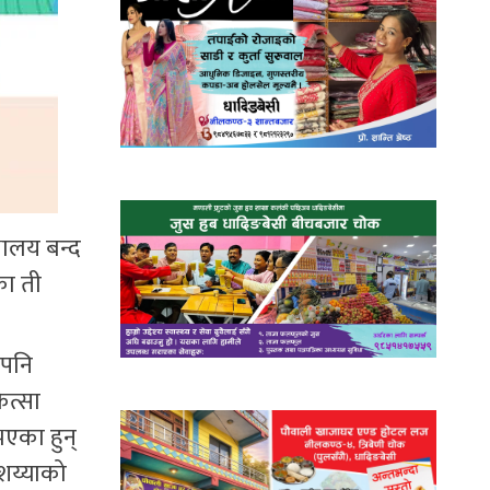
षालय बन्द
का ती
 पनि
ित्सा
भएका हुन्
 शय्याको