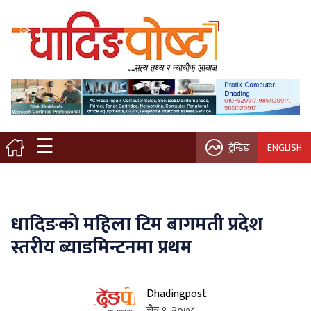
मुख्य पृष्ठ
स्थानीय समाचार
विचार / ब्लग
☰
ट्रेन्डिङ
ENGLISH
नगर/गाउँ पालिका
अन्तरवार्ता
धादिङको महिला टिम बागमती प्रदेश
कृषि/सहकारी
स्तरीय ब्याडमिन्टनमा प्रथम
साहित्य / संस्कृति
Dhadingpost
प्रवास
चैत्र १, २०७८