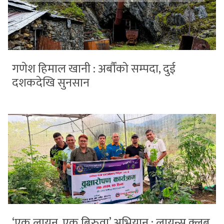
गणेश हिमाल खानी : अर्बौंको सम्पदा, दुई
दशकदेखि सुनसान
‘एक लायन, एक बिरुवा’ अभियान : लायन्स क्लब