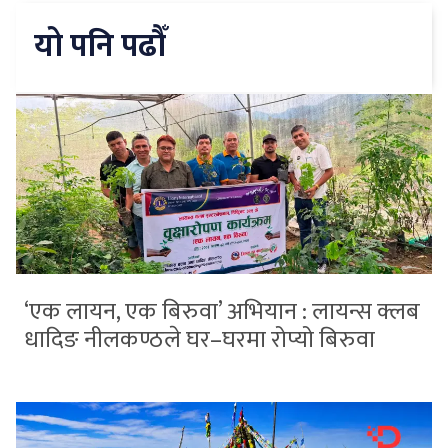
यो पनि पढौँ
‘एक लायन, एक बिरुवा’ अभियान : लायन्स क्लब
धादिङ नीलकण्ठले घर–घरमा रोप्यो बिरुवा