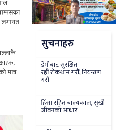
िमाल
्याम्पसका
षक लगायत
सुचनाहरु
िल्लाकै
षाहरु,
डेंगीबाट सुरक्षित
ो मात्र
रहौं रोकथाम गरौं, नियन्त्रण
गरौं
हिंसा रहित बाल्यकाल, सुखी
जीवनको आधार