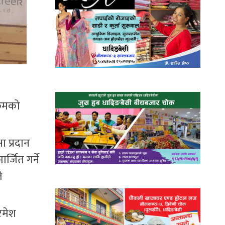
्रमको
 प्रदान
्जित गर्ने
े
रमेश