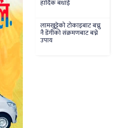
हार्दिक बधाई
लामखुट्टेको टोकाइबाट बच्नु
नै डेंगीको संक्रमणबाट बच्ने
उपाय