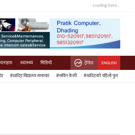
Loading Date...
ुचनाहरु
स्वास्थ्य
भिडियो
ट्रेन्डिङ
ENGLISH
िर
#धादिङ विद्यालय समाचार
#सविन केसी
#धादिङको पहिलो पुल