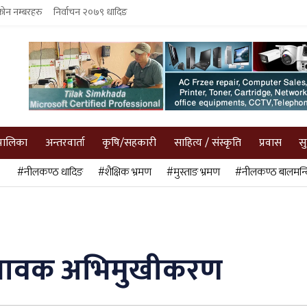
फोन नम्बरहरु
निर्वाचन २०७९ धादिङ
पालिका
अन्तरवार्ता
कृषि/सहकारी
साहित्य / संस्कृति
प्रवास
स
#नीलकण्ठ धादिङ
#शैक्षिक भ्रमण
#मुस्ताङ भ्रमण
#नीलकण्ठ बालमन्द
अभिभावक अभिमुखीकरण