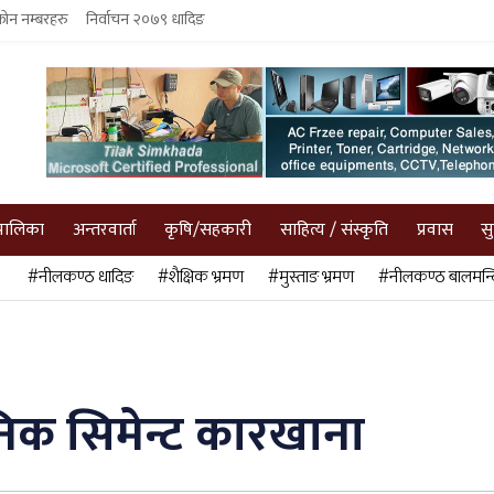
फोन नम्बरहरु
निर्वाचन २०७९ धादिङ
पालिका
अन्तरवार्ता
कृषि/सहकारी
साहित्य / संस्कृति
प्रवास
स
#नीलकण्ठ धादिङ
#शैक्षिक भ्रमण
#मुस्ताङ भ्रमण
#नीलकण्ठ बालमन्द
निक सिमेन्ट कारखाना