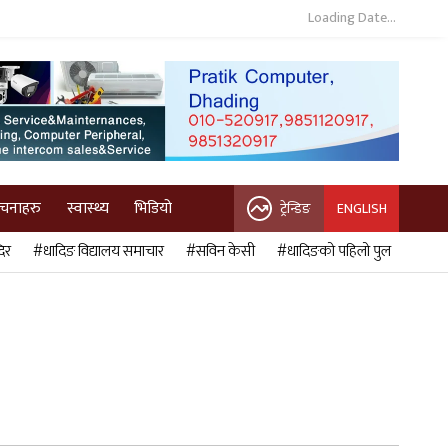
Loading Date...
ुचनाहरु
स्वास्थ्य
भिडियो
ट्रेन्डिङ
ENGLISH
िर
#धादिङ विद्यालय समाचार
#सविन केसी
#धादिङको पहिलो पुल