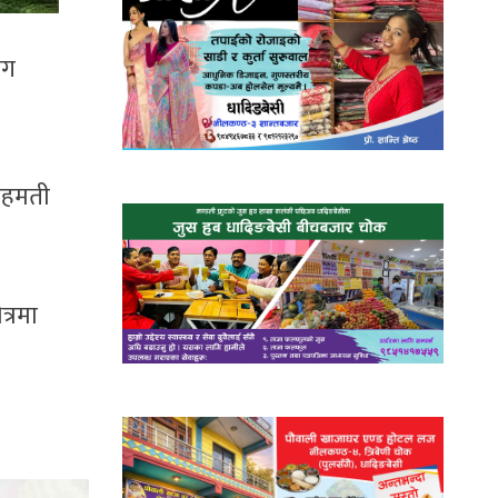
ोग
 सहमती
त्रमा