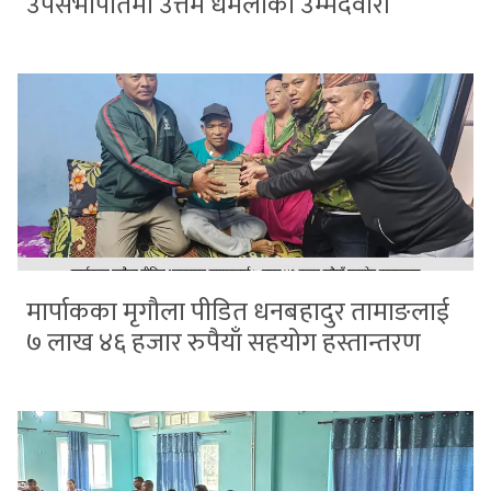
उपसभापतिमा उत्तम धमलाको उम्मेदवारी
मार्पाकका मृगौला पीडित धनबहादुर तामाङलाई
७ लाख ४६ हजार रुपैयाँ सहयोग हस्तान्तरण