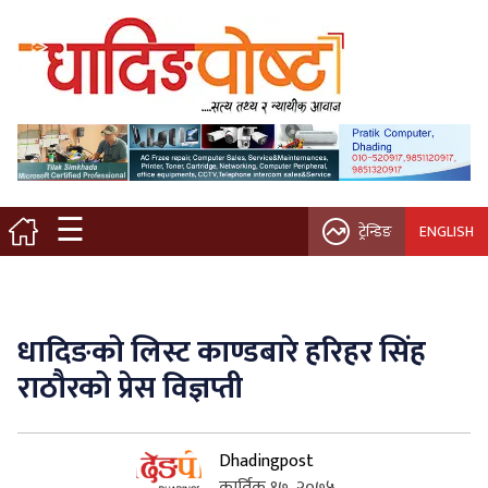
मुख्य पृष्ठ
स्थानीय समाचार
विचार / ब्लग
☰
ट्रेन्डिङ
ENGLISH
नगर/गाउँ पालिका
अन्तरवार्ता
धादिङको लिस्ट काण्डबारे हरिहर सिंह
कृषि/सहकारी
राठौरको प्रेस विज्ञप्ती
साहित्य / संस्कृति
Dhadingpost
प्रवास
कार्तिक १७, २०७५