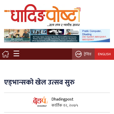
मुख्य पृष्ठ
स्थानीय समाचार
विचार / ब्लग
☰
ट्रेन्डिङ
ENGLISH
नगर/गाउँ पालिका
अन्तरवार्ता
एड्भान्सको खेल उत्सव सुरु
कृषि/सहकारी
Dhadingpost
साहित्य / संस्कृति
कार्तिक १२, २०७५
प्रवास