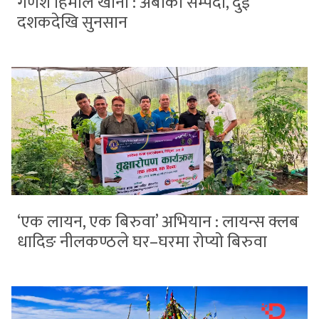
गणेश हिमाल खानी : अर्बौंको सम्पदा, दुई
दशकदेखि सुनसान
‘एक लायन, एक बिरुवा’ अभियान : लायन्स क्लब
धादिङ नीलकण्ठले घर–घरमा रोप्यो बिरुवा