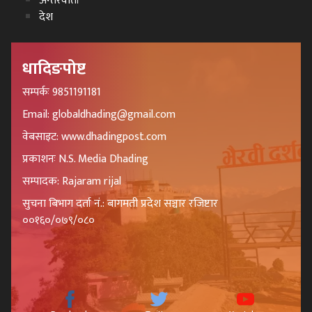
अन्तरवार्ता
देश
धादिङपोष्ट
सम्पर्कः 9851191181
Email: globaldhading@gmail.com
वेबसाइट: www.dhadingpost.com
प्रकाशनः N.S. Media Dhading
सम्पादक: Rajaram rijal
सुचना बिभाग दर्ता नं.: बागमती प्रदेश सञ्चार रजिष्टार
००१६०/०७९/०८०