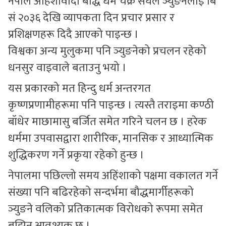
नेपाल अहिंशावादी बौद्ध धर्म चक्र संघले ञ्युङनेलाई बि
सं २०३६ देखि व्यापकता दिन प्रचार प्रसार र
प्रशिक्षणहरू दिदै आएको पाइन्छ ।
विश्वका अन्य मुलुकमा पनि ञ्युङनेको प्रचलन रहेको
धनसुर वाइवाले बताउनु भयो ।
यस प्रकारको मत हिन्दु धर्म अन्तरगत
कृष्णप्रणामीहरूमा पनि पाइन्छ । त्यस्तै तराइमा कण्ठी
बॉधेर माछामासु बर्जित समेत गरिने चलन छ । हरेक
धर्ममा उपवासद्वारा शारीरिक, मानसिक र आध्यात्मिक
शुद्धिकरण गर्ने प्रकृया रहेको हुन्छ ।
नेपालमा पछिल्लो समय अहिंशाको पक्षमा वकालत गर्ने
संख्या पनि बढिरहेको सन्दर्भमा बौद्धमार्गीहरूको
ञ्युङने वलिको प्रतिकात्मक विरोधको रूपमा समेत
बुझिनु आवश्यक छ ।