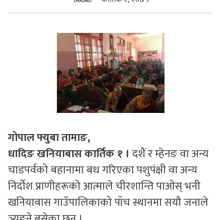
सुचनाहरु
स्वास्थ्य
भिडियो
गोपाल फ्युबा तामाङ,
धादिङ खनियाबास कार्तिक १ ।
दशैं र म्हेनङ वा अन्य
चाडपर्वको बहानामा बध गरिएका पशुपंक्षी वा अन्य
निर्दोश प्राणीहरूको आत्माले चीरशान्ति पाओस् भनी
खनियावास गाउॅपालिकाको पॉच स्थानमा सयौ जनाले
ञ्युङने बसेका छन् ।