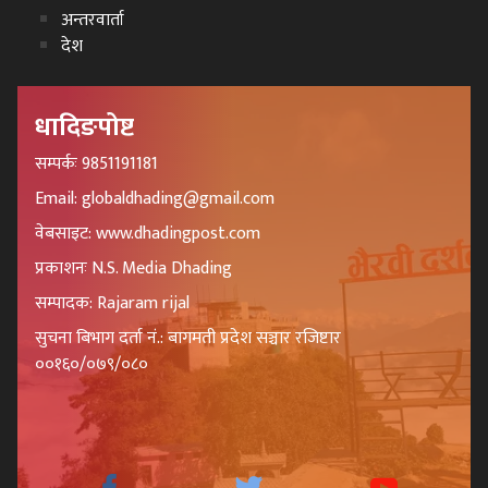
अन्तरवार्ता
देश
धादिङपोष्ट
सम्पर्कः 9851191181
Email: globaldhading@gmail.com
वेबसाइट: www.dhadingpost.com
प्रकाशनः N.S. Media Dhading
सम्पादक: Rajaram rijal
सुचना बिभाग दर्ता नं.: बागमती प्रदेश सञ्चार रजिष्टार
००१६०/०७९/०८०