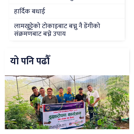
हार्दिक बधाई
लामखुट्टेको टोकाइबाट बच्नु नै डेंगीको
संक्रमणबाट बच्ने उपाय
यो पनि पढौँ