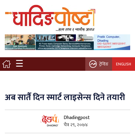
मुख्य पृष्ठ
स्थानीय समाचार
विचार / ब्लग
☰
ट्रेन्डिङ
ENGLISH
नगर/गाउँ पालिका
अन्तरवार्ता
अब सार्तै दिन स्मार्ट लाइसेन्स दिने तयारी
कृषि/सहकारी
Dhadingpost
साहित्य / संस्कृति
चैत्र २९, २०७४
प्रवास