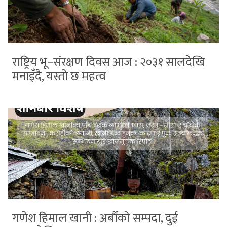
राष्ट्रिय भू–संरक्षण दिवस आज : २०३१ सालदेखि
मनाइँदै, यस्तो छ महत्व
गणेश हिमाल खानी : अर्बौंको सम्पदा, दुई