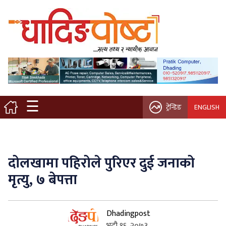
मुख्य पृष्ठ
स्थानीय समाचार
विचार / ब्लग
☰
ट्रेन्डिङ
ENGLISH
नगर/गाउँ पालिका
अन्तरवार्ता
दोलखामा पहिरोले पुरिएर दुई जनाको
कृषि/सहकारी
मृत्यु, ७ बेपत्ता
साहित्य / संस्कृति
Dhadingpost
प्रवास
भदौ १६, २०७३