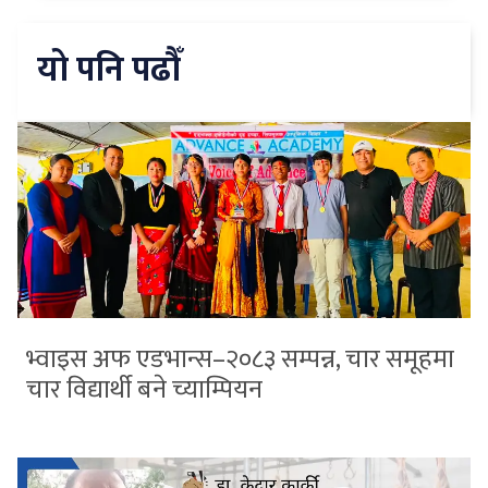
यो पनि पढौँ
भ्वाइस अफ एडभान्स–२०८३ सम्पन्न, चार समूहमा
चार विद्यार्थी बने च्याम्पियन