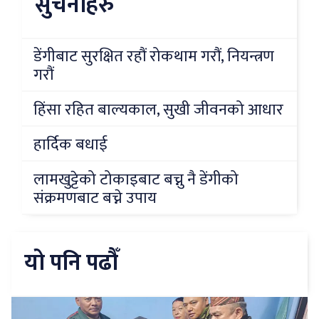
सुचनाहरु
डेंगीबाट सुरक्षित रहौं रोकथाम गरौं, नियन्त्रण
गरौं
हिंसा रहित बाल्यकाल, सुखी जीवनको आधार
हार्दिक बधाई
लामखुट्टेको टोकाइबाट बच्नु नै डेंगीको
संक्रमणबाट बच्ने उपाय
यो पनि पढौँ