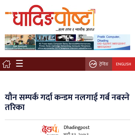
मुख्य पृष्ठ
स्थानीय समाचार
विचार / ब्लग
☰
ट्रेन्डिङ
ENGLISH
नगर/गाउँ पालिका
अन्तरवार्ता
यौन सम्पर्क गर्दा कन्डम नलगाई गर्ब नबस्ने
कृषि/सहकारी
तरिका
साहित्य / संस्कृति
Dhadingpost
प्रवास
भदौ १३, २०७३