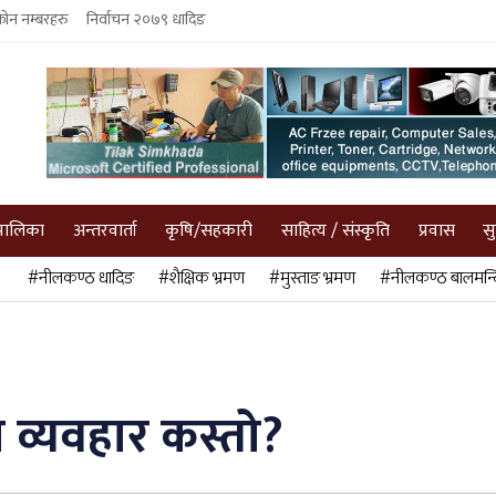
फोन नम्बरहरु
निर्वाचन २०७९ धादिङ
पालिका
अन्तरवार्ता
कृषि/सहकारी
साहित्य / संस्कृति
प्रवास
स
#नीलकण्ठ धादिङ
#शैक्षिक भ्रमण
#मुस्ताङ भ्रमण
#नीलकण्ठ बालमन्द
ो व्यवहार कस्तो?