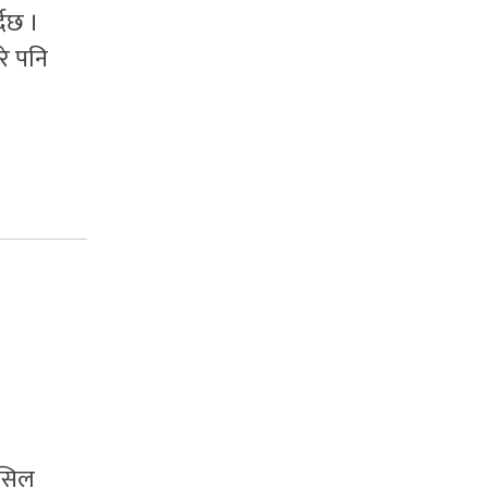
्दछ ।
रे पनि
ाँसिल