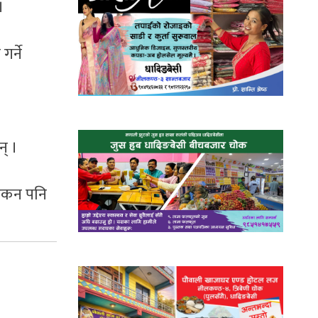
।
र्ने
न् ।
भइकन पनि