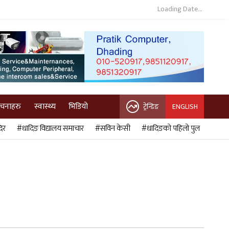
Loading Date...
ुचनाहरु
स्वास्थ्य
भिडियो
ट्रेन्डिङ
ENGLISH
िर
#धादिङ विद्यालय समाचार
#सविन केसी
#धादिङको पहिलो पुल