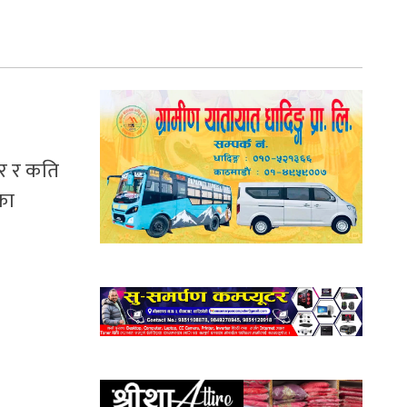
ार र कति
का