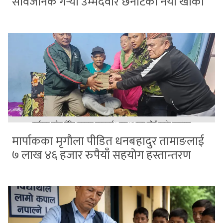
सार्वजनिक गर्‍यो उम्मेदवार छनोटको नयाँ खाका
मार्पाकका मृगौला पीडित धनबहादुर तामाङलाई
७ लाख ४६ हजार रुपैयाँ सहयोग हस्तान्तरण