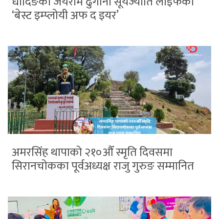
धादिङका जयराम ढुंगाना सूर्यज्योति लाइफको
‘बेस्ट इम्प्लोयी अफ द इयर’
अमरसिंह थापाको २१०औँ स्मृति दिवसमा
सिरानचोकका पूर्वअध्यक्ष राजु गुरुङ सम्मानित