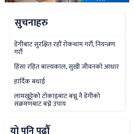
सुचनाहरु
डेंगीबाट सुरक्षित रहौं रोकथाम गरौं, नियन्त्रण
गरौं
हिंसा रहित बाल्यकाल, सुखी जीवनको आधार
हार्दिक बधाई
लामखुट्टेको टोकाइबाट बच्नु नै डेंगीको
संक्रमणबाट बच्ने उपाय
यो पनि पढौँ