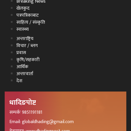
Breaking News
खेलकुद
पत्रपत्रिकाबाट
साहित्य / संस्कृति
स्वास्थ्य
अन्तराष्ट्रिय
विचार / ब्लग
प्रवास
कृषि/सहकारी
आर्थिक
अन्तरवार्ता
देश
धादिङपोष्ट
सम्पर्कः 9851191181
Email: globaldhading@gmail.com