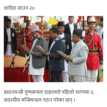
धादिङ साउन २०
सुचनाहरु
स्वास्थ्य
भिडियो
प्रधानमन्त्री पुष्पकमल दाहालले पहिलो चरणमा ६
सदस्यीय मन्त्रिमन्डल गठन गरेका छन् ।