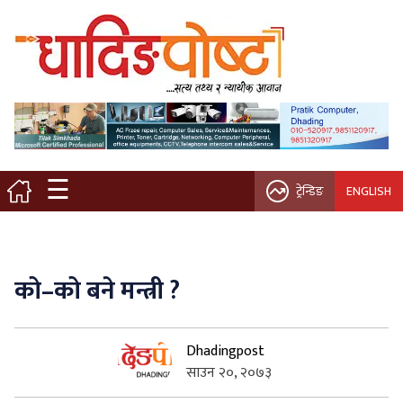
मुख्य पृष्ठ
स्थानीय समाचार
विचार / ब्लग
☰
ट्रेन्डिङ
ENGLISH
नगर/गाउँ पालिका
अन्तरवार्ता
को–को बने मन्त्री ?
कृषि/सहकारी
Dhadingpost
साहित्य / संस्कृति
साउन २०, २०७३
प्रवास