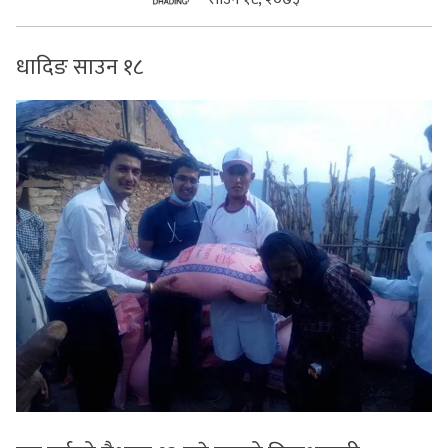
सुचनाहरु
धादिङ साउन १८
स्वास्थ्य
भिडियो