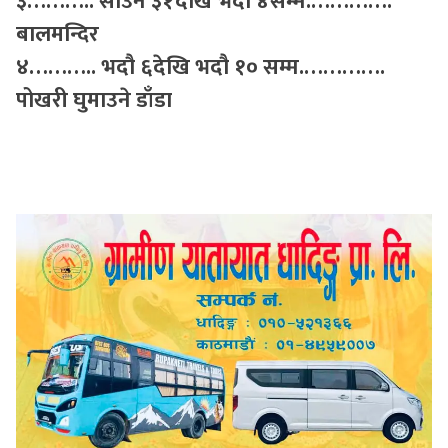
३……….. साउन ३१देखि भदौ ४सम्म.
………….
बालमन्दिर
४…
…….. भदौ ६देखि भदौ १० सम्म.
………….
पोखरी घुमाउने डाँडा