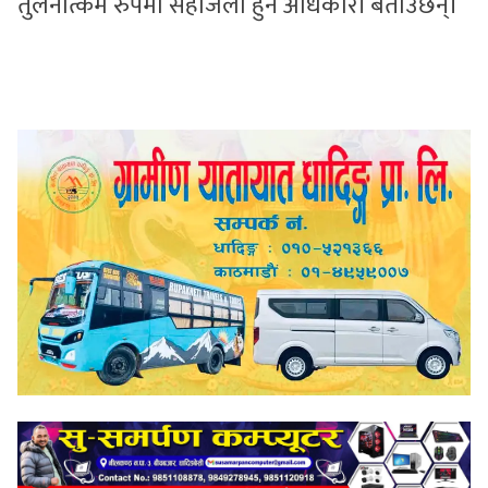
तुलनात्कम रुपमा सहजिलो हुने अधिकारी बताउँछन्।