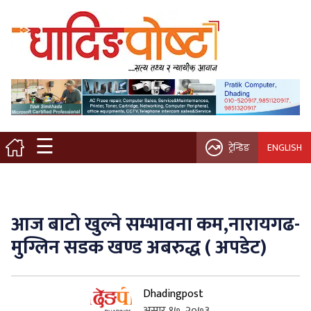
मुख्य पृष्ठ
स्थानीय समाचार
विचार / ब्लग
☰
ट्रेन्डिङ
ENGLISH
नगर/गाउँ पालिका
अन्तरवार्ता
आज बाटो खुल्ने सम्भावना कम,नारायगढ-
कृषि/सहकारी
मुग्लिन सडक खण्ड अबरुद्ध ( अपडेट)
साहित्य / संस्कृति
Dhadingpost
प्रवास
असार १७, २०७३