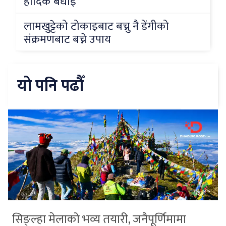
हार्दिक बधाई
लामखुट्टेको टोकाइबाट बच्नु नै डेंगीको
संक्रमणबाट बच्ने उपाय
यो पनि पढौँ
सिङ्ल्हा मेलाको भव्य तयारी, जनैपूर्णिमामा