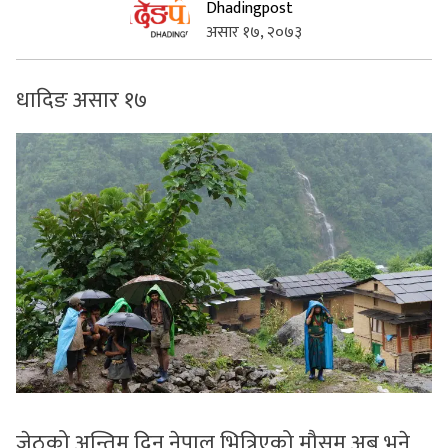
Dhadingpost
असार १७, २०७३
सुचनाहरु
स्वास्थ्य
धादिङ असार १७
भिडियो
जेठको अन्तिम दिन नेपाल भित्रिएको मौसम अब भने