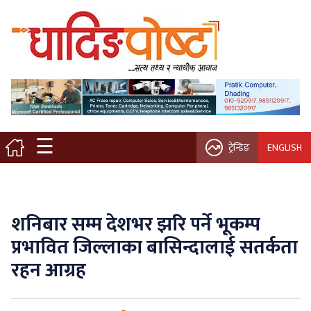
मुख्य पृष्ठ
स्थानीय समाचार
विचार / ब्लग
☰
ट्रेन्डिङ
ENGLISH
नगर/गाउँ पालिका
अन्तरवार्ता
शनिबार सम्म देशभर झरि पर्ने भूकम्प
कृषि/सहकारी
प्रभावित जिल्लाका बासिन्दालाई सतर्कता
रहन आग्रह
साहित्य / संस्कृति
प्रवास