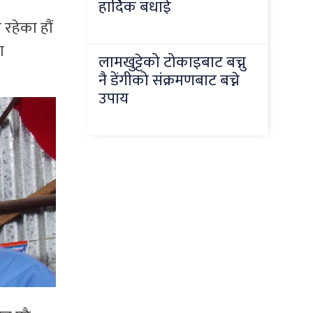
हार्दिक बधाई
रहेका हौं
ा
लामखुट्टेको टोकाइबाट बच्नु
नै डेंगीको संक्रमणबाट बच्ने
उपाय