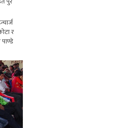
 पुरै
्चार्ज
कोटा र
पाण्डे