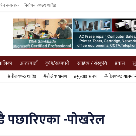
फोन नम्बरहरु
निर्वाचन २०७९ धादिङ
पालिका
अन्तरवार्ता
कृषि/सहकारी
साहित्य / संस्कृति
प्रवास
स
#नीलकण्ठ धादिङ
#शैक्षिक भ्रमण
#मुस्ताङ भ्रमण
#नीलकण्ठ बालमन्द
डै पछारिएका -पोखरेल