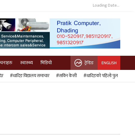
Loading Date...
ुचनाहरु
स्वास्थ्य
भिडियो
ट्रेन्डिङ
ENGLISH
िर
#धादिङ विद्यालय समाचार
#सविन केसी
#धादिङको पहिलो पुल