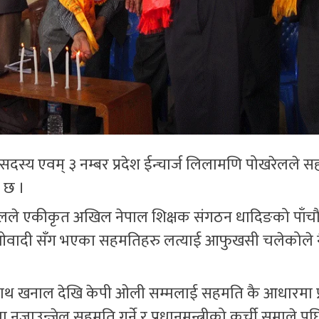
दस्य एवम् ३ नम्बर प्रदेश ईन्चार्ज लिलामणि पोखरेलले 
 छ ।
े एकीकृत अखिल नेपाल शिक्षक संगठन धादिङको पाँचौं
एमाओवादी सँग भएका सहमतिहरु लत्याई आफुखसी चलेकोले 
थ खनाल देखि केपी ओली सम्मलाई सहमति कै आधारमा प्रध
न्जेल सहमति गर्ने र प्रधानमन्त्रीको कुर्ची समाले पछि