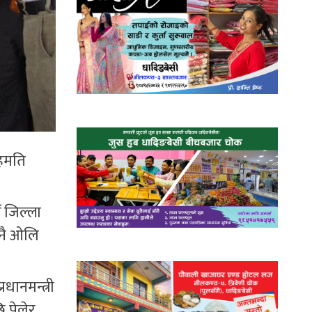
सहमति
 जिल्ला
नै ओलि
ानमन्त्री
 पेलेर