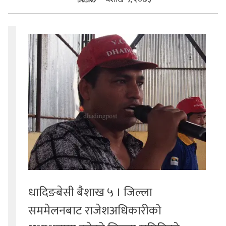
सुचनाहरु
स्वास्थ्य
भिडियो
धादिङबेसी बैशाख ५ । जिल्ला
सममेलनबाट राजेशअधिकारीको