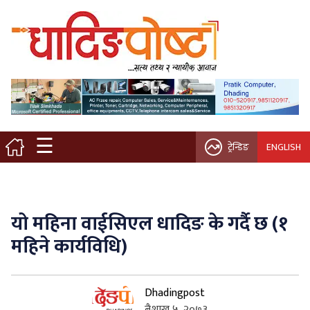
मुख्य पृष्ठ
स्थानीय समाचार
विचार / ब्लग
☰
ट्रेन्डिङ
ENGLISH
नगर/गाउँ पालिका
अन्तरवार्ता
यो महिना वाईसिएल धादिङ के गर्दै छ (१
कृषि/सहकारी
महिने कार्यविधि)
साहित्य / संस्कृति
Dhadingpost
प्रवास
बैशाख ५, २०७३