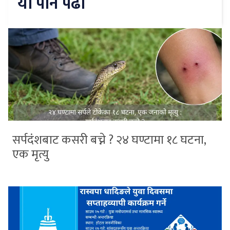
यो पनि पढौँ
सर्पदंशबाट कसरी बच्ने ? २४ घण्टामा १८ घटना,
एक मृत्यु