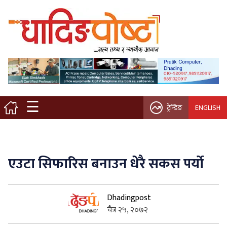
मुख्य पृष्ठ
स्थानीय समाचार
विचार / ब्लग
☰
ट्रेन्डिङ
ENGLISH
नगर/गाउँ पालिका
अन्तरवार्ता
एउटा सिफारिस बनाउन धेेरै सकस पर्याे
कृषि/सहकारी
Dhadingpost
साहित्य / संस्कृति
चैत्र २५, २०७२
प्रवास