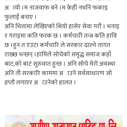
अायाे ।म नाजवाफ बने ।म केही नभनि फकाइ
फुलाई बनाए ।
अनि भित्तामा लेखिएकाे थियाे हासेर सेवा गराै । भनाइ
र गराइमा कति फरक छ । कर्मचारी तन्त्र कति हावि
छ ।हुन त एउटा कर्मचारि ले सरकार ढाल्ने तागत
राख्छ भन्छन् ।हामिले साेचेकाे समृद्ध समाज कहाँ
बाट,काे बाट सुरुवात हुन्छ । अनि साेचे मेराे अवस्था
अनि ती सरकारि काममा अाउने सर्वसाधारण जाे
हप्ताै लगाएर अाउनेकाे हालत ।