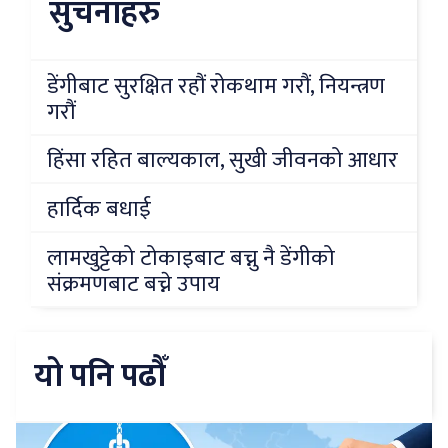
सुचनाहरु
डेंगीबाट सुरक्षित रहौं रोकथाम गरौं, नियन्त्रण
गरौं
हिंसा रहित बाल्यकाल, सुखी जीवनको आधार
हार्दिक बधाई
लामखुट्टेको टोकाइबाट बच्नु नै डेंगीको
संक्रमणबाट बच्ने उपाय
यो पनि पढौँ