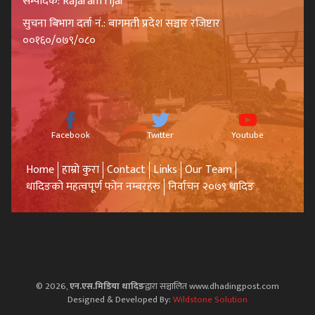
सम्पादक: Rajaram rijal
सुचना बिभाग दर्ता नं.: बागमती प्रदेश सञ्चार रजिष्टार
००१६०/०७९/०८०
Facebook
Twitter
Youtube
Home
हाम्रो कुरा
Contact
Links
Our Team
धादिङको महत्वपूर्ण फोन नम्बरहरु
निर्वाचन २०७९ धादिङ
© 2026,
एन.एस.मिडिया धादिङ
द्वारा सञ्चालित www.dhadingpost.com
Designed & Developed By:
Wildstone Solution