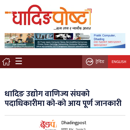
मुख्य पृष्ठ
स्थानीय समाचार
विचार / ब्लग
☰
ट्रेन्डिङ
ENGLISH
नगर/गाउँ पालिका
अन्तरवार्ता
धादिङ उद्योग वाणिज्य संघको
कृषि/सहकारी
पदाधिकारीमा को-को आय पूर्ण जानकारी
साहित्य / संस्कृति
Dhadingpost
प्रवास
माघ १४, २०७२