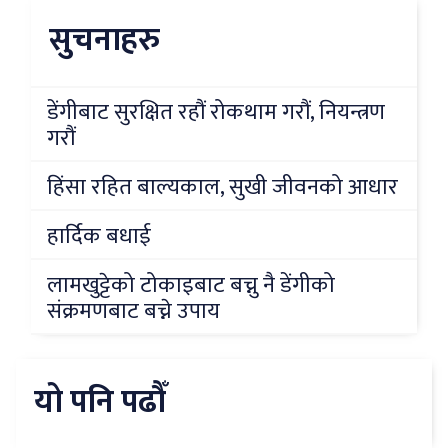
सुचनाहरु
डेंगीबाट सुरक्षित रहौं रोकथाम गरौं, नियन्त्रण
गरौं
हिंसा रहित बाल्यकाल, सुखी जीवनको आधार
हार्दिक बधाई
लामखुट्टेको टोकाइबाट बच्नु नै डेंगीको
संक्रमणबाट बच्ने उपाय
यो पनि पढौँ