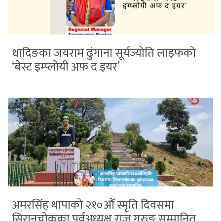
धादिङका जयराम ढुंगाना सूर्यज्योति लाइफको
‘बेस्ट इम्प्लोयी अफ द इयर’
अमरसिंह थापाको २१०औँ स्मृति दिवसमा
सिरानचोकका पूर्वअध्यक्ष राजु गुरुङ सम्मानित