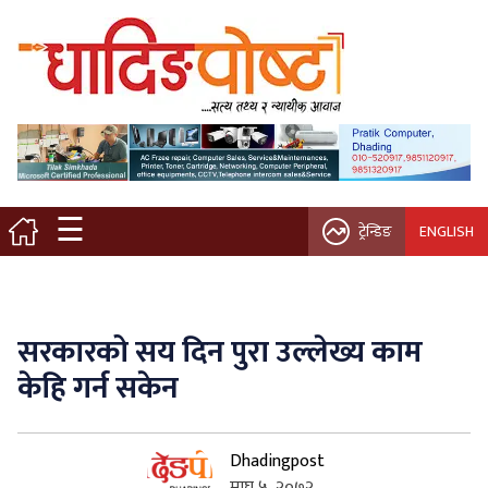
मुख्य पृष्ठ
स्थानीय समाचार
विचार / ब्लग
☰
ट्रेन्डिङ
ENGLISH
नगर/गाउँ पालिका
अन्तरवार्ता
सरकारको सय दिन पुरा उल्लेख्य काम
कृषि/सहकारी
केहि गर्न सकेन
साहित्य / संस्कृति
Dhadingpost
प्रवास
माघ ५, २०७२