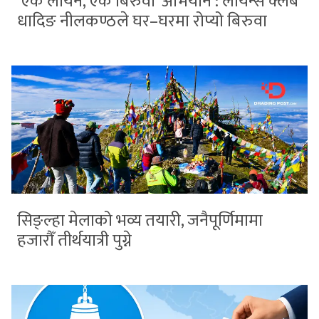
‘एक लायन, एक बिरुवा’ अभियान : लायन्स क्लब
धादिङ नीलकण्ठले घर–घरमा रोप्यो बिरुवा
सिङ्ल्हा मेलाको भव्य तयारी, जनैपूर्णिमामा
हजारौँ तीर्थयात्री पुग्ने