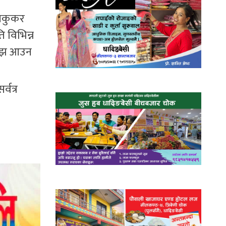
इसकुकर
 विभिन्न
 अझ आउन
्वत्र