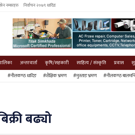
फोन नम्बरहरु
निर्वाचन २०७९ धादिङ
पालिका
अन्तरवार्ता
कृषि/सहकारी
साहित्य / संस्कृति
प्रवास
स
#नीलकण्ठ धादिङ
#शैक्षिक भ्रमण
#मुस्ताङ भ्रमण
#नीलकण्ठ बालमन्द
क्री बढ्यो