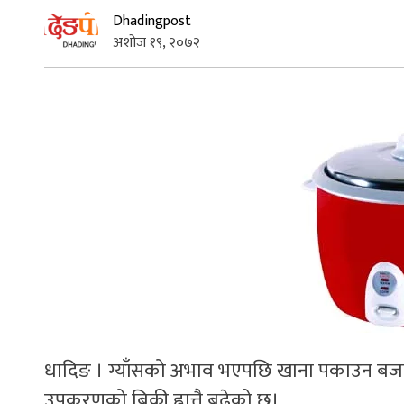
Dhadingpost
अशोज १९, २०७२
धादिङ । ग्याँसको अभाव भएपछि खाना पकाउन बजा
उपकरणको बिक्री ह्वात्तै बढेको छ।