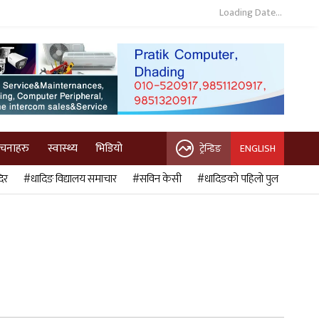
Loading Date...
ुचनाहरु
स्वास्थ्य
भिडियो
ट्रेन्डिङ
ENGLISH
िर
#धादिङ विद्यालय समाचार
#सविन केसी
#धादिङको पहिलो पुल