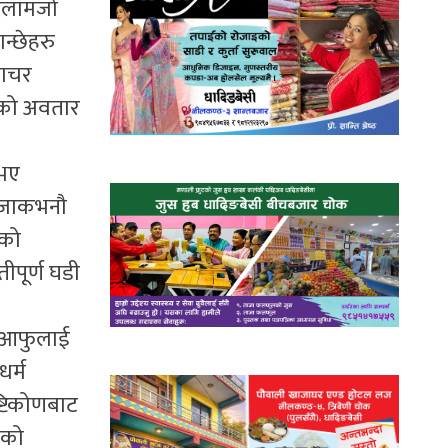
ुलकलामजो
न्छेहरु
राचर
ाको अवतार
नभए
 मजाकभनौ
यको
पूर्ण घडी
ाई आफुलाई
धर्म
ृष्टिकोणबाट
ुको