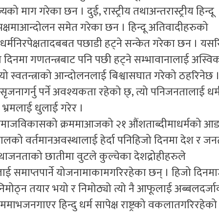
यको माग गरेका छन । दुई, रास्ट्रीय तथाअन्तरास्ट्रीय हिन्दू
्षमाआन्दोलन समेत गरेका छन । हिन्दू अतिवादीहरुको
निरपेक्षतादबबत पछाडी हट्ने सन्केत गरेका छन । यसरि ह
 दिनमा गणतन्त्रबाट पनि पछी हट्ने सम्भावानालाई अस्विका
त्यो स्वतन्त्राको आन्दोलनलाई बिश्वासघात गरेको ठहरिनेछ 
ृजनागर्नु पर्ने अवश्यकता रहेको छ्, त्यो पनिजनतालाई धर्
 भ्रमलाई धुलाई गरेर ।
न । समाजविकासको क्रममाआजको २१ औंशताब्दीमाधर्मको आ
पालको वर्तमानअवस्थालाई हेर्दा पनिहिजो दिनमा देश र ज
जनताको छातीमा वुटले कुल्चेका देशद्रोहीहरुले
लाई समाप्तपार्ने योजनामाकामगरिरहेका छन् । हिजो दिनम
निमोठ्न तयार भयो र निमोठ्यो त्यो नै आफूलाई अब्बलदर्ज
ाममाभजनगाएर हिन्दु धर्म सापेक्ष राष्ट्रको वकलातगरिरहेको