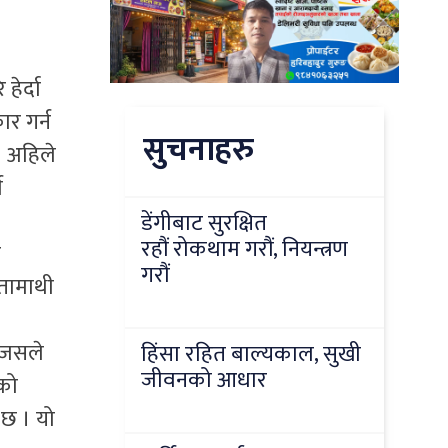
ेर्दा
र गर्न
सुचनाहरु
। अहिले
म
डेंगीबाट सुरक्षित
रहौं रोकथाम गरौं, नियन्त्रण
ड
गरौं
नतामाथी
ाजसले
हिंसा रहित बाल्यकाल, सुखी
जीवनको आधार
ाको
 छ । यो