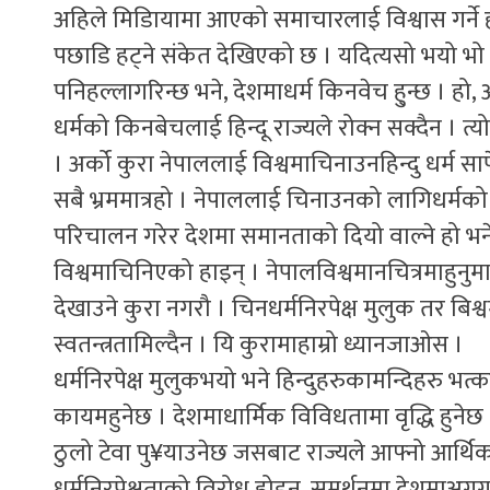
अहिले मिडिायामा आएको समाचारलाई विश्वास गर्ने ह
पछाडि हट्ने संकेत देखिएको छ । यदित्यसो भयो भ
पनिहल्लागरिन्छ भने, देशमाधर्म किनवेच हु्न्छ । हो
धर्मको किनबेचलाई हिन्दू राज्यले रोक्न सक्दैन । त
। अर्को कुरा नेपाललाई विश्वमाचिनाउनहिन्दु धर्म सा
सबै भ्रममात्रहो । नेपाललाई चिनाउनको लागिधर्मक
परिचालन गरेर देशमा समानताको दियो वाल्ने हो भने
विश्वमाचिनिएको हाइन् । नेपालविश्वमानचित्रमाहुनुमा
देखाउने कुरा नगरौ । चिनधर्मनिरपेक्ष मुलुक तर बिश्वमा
स्वतन्त्रतामिल्दैन । यि कुरामाहाम्रो ध्यानजाओस ।
धर्मनिरपेक्ष मुलुकभयो भने हिन्दुहरुकामन्दिहरु भत्क
कायमहुनेछ । देशमाधार्मिक विविधतामा वृद्धि हुनेछ 
ठुलो टेवा पु¥याउनेछ जसबाट राज्यले आफ्नो आर्थ
धर्मनिरपेक्षताको विरोध होइन, समर्थनमा देशमाअग्रगमन