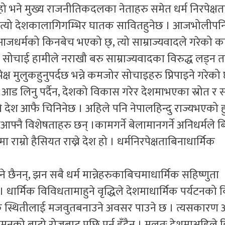
ो भने मुख्य राजनीतिकदलका नेताहरु समेत धर्म निरपेक्ष
ो त्यो देशकालागिगम्भिर घातक सावितहुनेछ । आजभोलीपनि
, आजधर्मको किनबेच भएको छ्, त्यो साम्राज्यवादले गरेको क
्यो सोचाई हामीले नराखौ बरु साम्राज्यवादका विरुद्ध लड्न 
पेक्ष मुलुकहुनुपर्दछ भन्ने कमजोर सोचाइहरु प्निपाइने गरेक
ो आड लिनु पर्दैन, देशको विकास गरेर देशमाभएका स्रोत र
 देश आफै चिनिनेछ । अहिले पनि नेपालहिन्दु राज्यभएको ह
आफ्नै विशेषताहरु छन् ।कामगर्ने बेलामानगर्ने अनिधर्मले बि
 राम्रो हैसियत राख्ने देश हो । धर्मनिरपेक्षताबिनाधार्मिक
ने छैनन्, झन सबै धर्म मान्नेहरुकाबिचमाधार्मिक सहिष्णुता
। धार्मिक विविधतामाहुने वृद्धिले देशमाधार्मिक पर्यटनको
िक स्थितीलाई मजवुतबनाउने अवसर पाउने छ । त्यसकारण 
को बाटो रोज्नबाट पछि पर्नु हुँदैन् । मुलतः देशमाअहिले हि