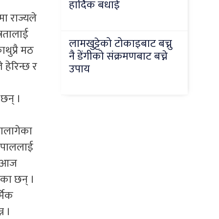
हार्दिक बधाई
मा राज्यले
त्रतालाई
लामखुट्टेको टोकाइबाट बच्नु
ाथुप्रै मठ
नै डेंगीको संक्रमणबाट बच्ने
 हेरिन्छ र
उपाय
छन् ।
मालागेका
नेपाललाई
 । आज
का छन् ।
्मिक
न ।