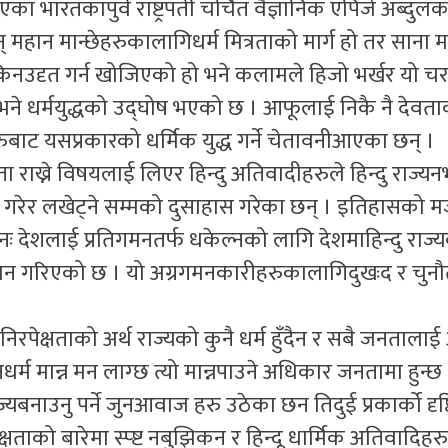
एका भारतकापुर्व राष्ट्रपती चर्चित वैज्ञानिक एपिजे अब्द
हान मान्छेहरुकालागिधर्म मित्रताको मार्ग हो तर साना मा
नउदृत गर्न खोजिएको हो भने कलामले हिजो भर्खर यो च
े धर्मयुद्धको उद्घोष भएको छ । आफूलाई निकै नै देवत
रुबाट यसप्रकारको धर्मिक युद्ध गर्ने चेतावनीआएका छन् ।
ता राख्ने विषयलाई लिएर हिन्दु अतिवादीहरुले हिन्दु राज्य
रयोग गरेर लखेट्ने सम्मको दुसाहास गरेका छन् । इतिहासको
नः देशलाई प्रतिगमनतर्फ धकेल्नको लागि देशमाहिन्दु राज्
न गरिएको छ । यो अग्रगमनकारीहरुकालागिदुखःद र चुनौती
म निरपेक्षताको अर्थ राज्यको कुनै धर्म हुँदैन र सबै जनताल
ुनधर्म मान्न मन लाग्छ त्यो मान्नपाउने अधिकार जनतामा हुन्छ 
ू राज्यबनाउनु पर्ने जुनआवाज हरु उठेका छन तिदुई प्रकार्को द
षताको बारेमा स्प्ष्ट नबुझिकन र हिन्दू धार्मिक अतिवादिहर