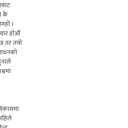
ताबाट
 के
ामहो ।
तयार होऔं
ो छ तर तयो
 साधनको
ुनाले
श्वमा
 विकासमा
अहिले
न्दु