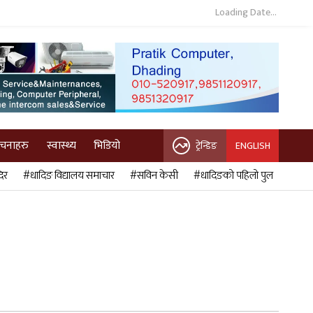
Loading Date...
ुचनाहरु
स्वास्थ्य
भिडियो
ट्रेन्डिङ
ENGLISH
िर
#धादिङ विद्यालय समाचार
#सविन केसी
#धादिङको पहिलो पुल