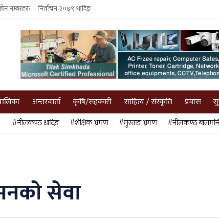
फोन नम्बरहरु
निर्वाचन २०७९ धादिङ
पालिका
अन्तरवार्ता
कृषि/सहकारी
साहित्य / संस्कृति
प्रवास
स
#नीलकण्ठ धादिङ
#शैक्षिक भ्रमण
#मुस्ताङ भ्रमण
#नीलकण्ठ बालमन्द
गमनको सेवा