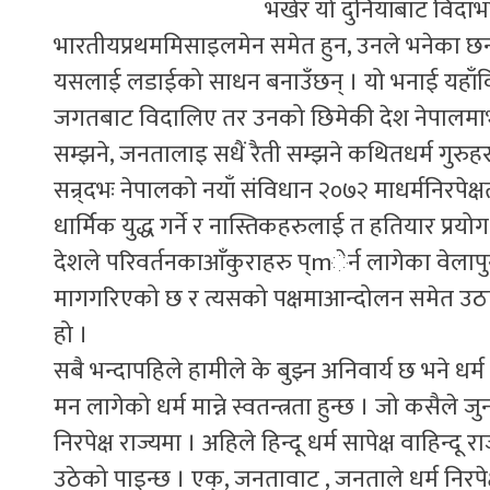
भर्खर यो दुनियाँबाट विदाभ
भारतीयप्रथममिसाइलमेन समेत हुन, उनले भनेका छन् म
यसलाई लडाईको साधन बनाउँछन् । यो भनाई यहाँकि
जगतबाट विदालिए तर उनको छिमेकी देश नेपालमाभन
सम्झने, जनतालाइ सधैं रैती सम्झने कथितधर्म गुरुह
सन्र्दभः नेपालको नयाँ संविधान २०७२ माधर्मनिरपेक्ष
धार्मिक युद्ध गर्ने र नास्तिकहरुलाई त हतियार प्
देशले परिवर्तनकाआँकुराहरु प्mेर्न लागेका वेलापु
मागगरिएको छ र त्यसको पक्षमाआन्दोलन समेत उठा
हो ।
सबै भन्दापहिले हामीले के बुझ्न अनिवार्य छ भने धर्
मन लागेको धर्म मान्ने स्वतन्त्रता हुन्छ । जो कसैले ज
निरपेक्ष राज्यमा । अहिले हिन्दू धर्म सापेक्ष वाहिन्द
उठेको पाइन्छ । एक्, जनतावाट , जनताले धर्म निरपेक्