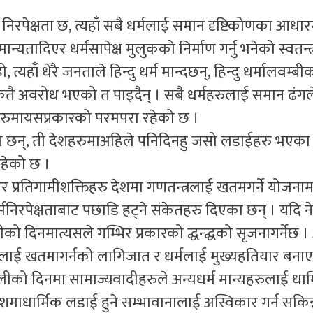
म निरपेक्षता छ, त्यहाँ सबै धर्मलाई समान दृष्टिकोणका आधार
मान्यतादिएर धर्मसापेक्ष मुलुकको निर्माण गर्नु भनेको स्वतन्
त्यहाँ धेरै जनताले हिन्दु धर्म मान्दछन्, हिन्दु धर्मालवम्बीक
ीं कतै अवरोध भएको त पाइदैन् । सबै धर्महरुलाई समान ढंगले
कहरुमायसप्रकारको परमपरा रहेको छ ।
क्ष छन्, ती देशहरुमाअहिले पनिदिनहु जसो लडाईहरु भएका 
रहेको छ ।
ेर प्रतिगामीशक्तिहरु देशमा गणतन्त्रलाई खतमगर्ने योजना
निरपेक्षताबाट पछाडि हट्ने संकेतहरु दिएका छन् । यदि 
को दिनमात्यसले गम्भिर प्रकारको द्धन्द्धको सृजनागर्नेछ
रुलाई खतमागर्नको लागिजात र धर्मलाई मुख्यहतियार बनाए
भोलीको दिनमा सामाज्यवादीहरुले अन्यधर्म मान्यहरुलाई धार
शमाधार्मिक लडाई हुने सम्भावानालाई अस्विकार गर्न सकिन्