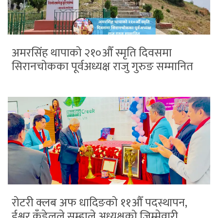
अमरसिंह थापाको २१०औँ स्मृति दिवसमा
सिरानचोकका पूर्वअध्यक्ष राजु गुरुङ सम्मानित
रोटरी क्लब अफ धादिङको ११औँ पदस्थापन,
ईश्वर कँडेलले सम्हाले अध्यक्षको जिम्मेवारी