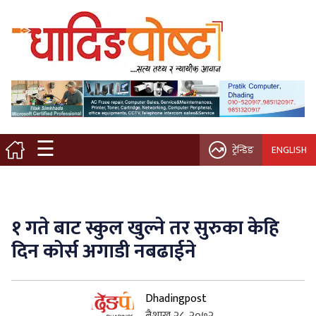
मुख्य पृष्ठ
स्थानीय समाचार
विचार / ब्लग
☰
ट्रेन्डिङ
ENGLISH
नगर/गाउँ पालिका
अन्तरवार्ता
१ गते बाट स्कुल खुल्ने तर सुरुका केहि
कृषि/सहकारी
दिन कोर्स अगाडी नबढाईने
साहित्य / संस्कृति
Dhadingpost
प्रवास
बैशाख २८, २०७२