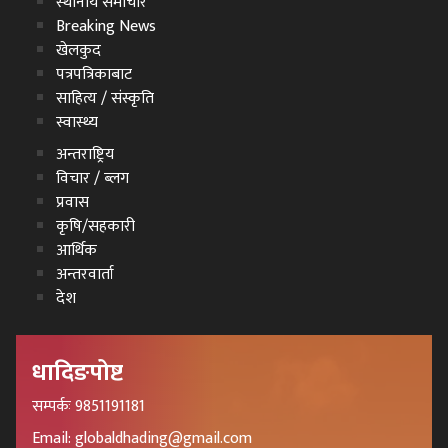
स्थानीय समाचार
Breaking News
खेलकुद
पत्रपत्रिकाबाट
साहित्य / संस्कृति
स्वास्थ्य
अन्तराष्ट्रिय
विचार / ब्लग
प्रवास
कृषि/सहकारी
आर्थिक
अन्तरवार्ता
देश
धादिङपोष्ट
सम्पर्कः 9851191181
Email: globaldhading@gmail.com