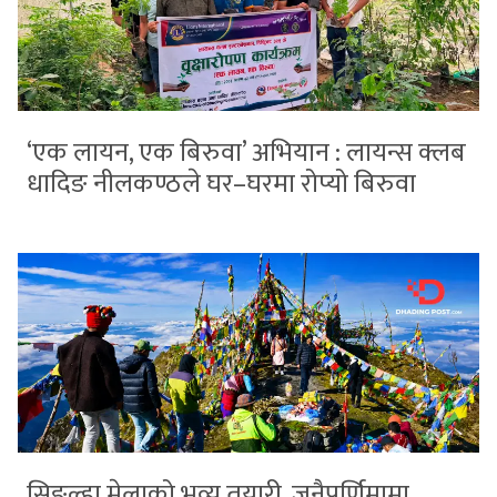
‘एक लायन, एक बिरुवा’ अभियान : लायन्स क्लब
धादिङ नीलकण्ठले घर–घरमा रोप्यो बिरुवा
सिङ्ल्हा मेलाको भव्य तयारी, जनैपूर्णिमामा