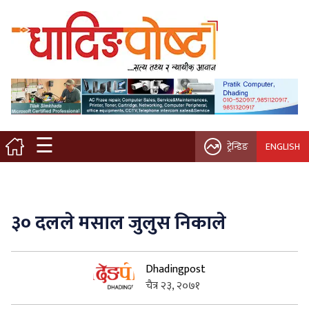
मुख्य पृष्ठ
स्थानीय समाचार
विचार / ब्लग
☰
ट्रेन्डिङ
ENGLISH
नगर/गाउँ पालिका
अन्तरवार्ता
३० दलले मसाल जुलुस निकाले
कृषि/सहकारी
Dhadingpost
साहित्य / संस्कृति
चैत्र २३, २०७१
प्रवास