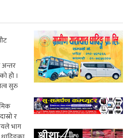
नौट
य अन्तर
ो होे ।
्व सुरु
यमिक
ास्रो र
ालयले भाग
ेस धादिङका