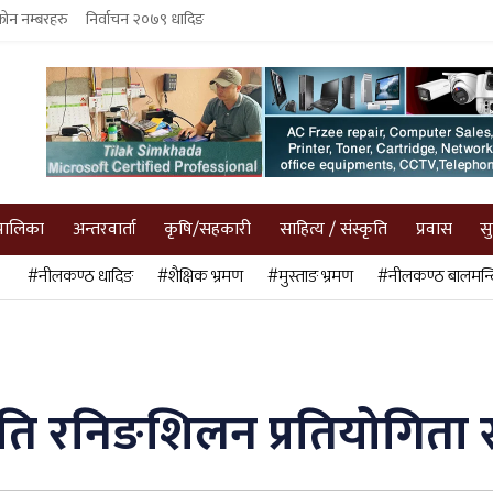
फोन नम्बरहरु
निर्वाचन २०७९ धादिङ
पालिका
अन्तरवार्ता
कृषि/सहकारी
साहित्य / संस्कृति
प्रवास
स
#नीलकण्ठ धादिङ
#शैक्षिक भ्रमण
#मुस्ताङ भ्रमण
#नीलकण्ठ बालमन्द
्रपति रनिङशिलन प्रतियोगित