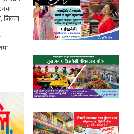
ल्मका
, जिल्ला
च
बलमा