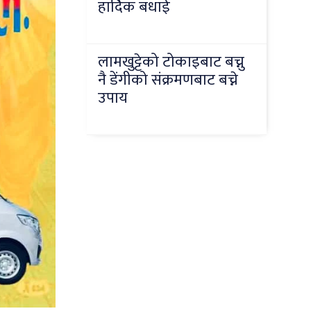
हार्दिक बधाई
लामखुट्टेको टोकाइबाट बच्नु
नै डेंगीको संक्रमणबाट बच्ने
उपाय