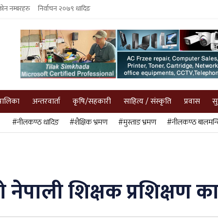
फोन नम्बरहरु
निर्वाचन २०७९ धादिङ
पालिका
अन्तरवार्ता
कृषि/सहकारी
साहित्य / संस्कृति
प्रवास
स
#नीलकण्ठ धादिङ
#शैक्षिक भ्रमण
#मुस्ताङ भ्रमण
#नीलकण्ठ बालमन्द
ेपाली शिक्षक प्रशिक्षण कार्य