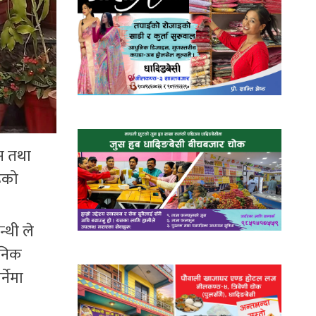
स तथा
ूको
्थी ले
ुनिक
्नेमा