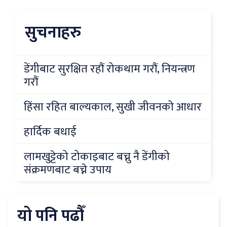
सुचनाहरु
डेंगीबाट सुरक्षित रहौं रोकथाम गरौं, नियन्त्रण
गरौं
हिंसा रहित बाल्यकाल, सुखी जीवनको आधार
हार्दिक बधाई
लामखुट्टेको टोकाइबाट बच्नु नै डेंगीको
संक्रमणबाट बच्ने उपाय
यो पनि पढौँ