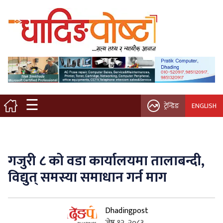
मुख्य पृष्ठ
स्थानीय समाचार
विचार / ब्लग
☰
ट्रेन्डिङ
ENGLISH
नगर/गाउँ पालिका
अन्तरवार्ता
गजुरी ८ को वडा कार्यालयमा तालाबन्दी,
कृषि/सहकारी
विद्युत् समस्या समाधान गर्न माग
साहित्य / संस्कृति
Dhadingpost
प्रवास
जेष्ठ १२, २०८३