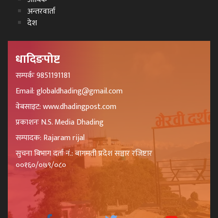
अन्तरवार्ता
देश
धादिङपोष्ट
सम्पर्कः 9851191181
Email: globaldhading@gmail.com
वेबसाइट: www.dhadingpost.com
प्रकाशनः N.S. Media Dhading
सम्पादक: Rajaram rijal
सुचना बिभाग दर्ता नं.: बागमती प्रदेश सञ्चार रजिष्टार
००१६०/०७९/०८०