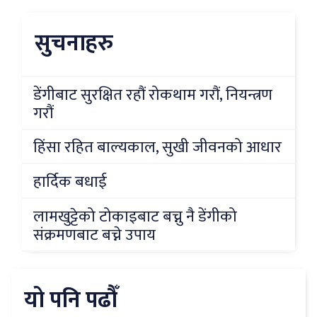
सुचनाहरु
डेंगीबाट सुरक्षित रहौं रोकथाम गरौं, नियन्त्रण
गरौं
हिंसा रहित बाल्यकाल, सुखी जीवनको आधार
हार्दिक बधाई
लामखुट्टेको टोकाइबाट बच्नु नै डेंगीको
संक्रमणबाट बच्ने उपाय
यो पनि पढौँ