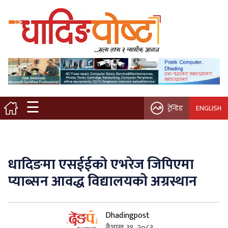
मुख्य पृष्ठ
स्थानीय समाचार
विचार / ब्लग
☰
ट्रेन्डिङ
ENGLISH
नगर/गाउँ पालिका
अन्तरवार्ता
धादिङमा एसईईको एभरेज जिपिएमा
कृषि/सहकारी
प्याब्सन आवद्ध विद्यालयको अग्रस्थान
साहित्य / संस्कृति
Dhadingpost
प्रवास
बैशाख ३१, २०८३