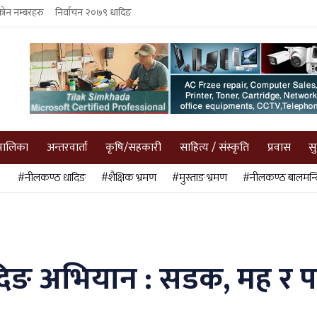
फोन नम्बरहरु
निर्वाचन २०७९ धादिङ
पालिका
अन्तरवार्ता
कृषि/सहकारी
साहित्य / संस्कृति
प्रवास
स
#नीलकण्ठ धादिङ
#शैक्षिक भ्रमण
#मुस्ताङ भ्रमण
#नीलकण्ठ बालमन्द
दिङ अभियान : सडक, मह र 