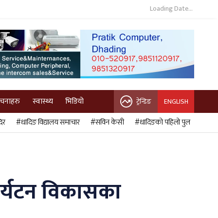
Loading Date...
ुचनाहरु
स्वास्थ्य
भिडियो
ट्रेन्डिङ
ENGLISH
िर
#धादिङ विद्यालय समाचार
#सविन केसी
#धादिङको पहिलो पुल
पर्यटन विकासका