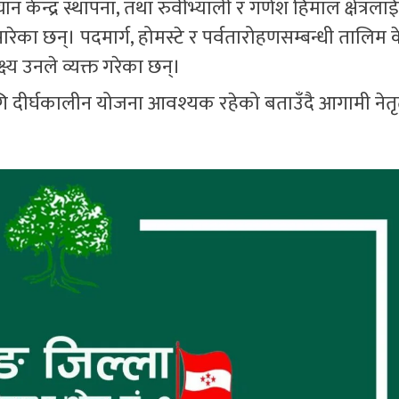
ेन्द्र स्थापना, तथा रुवीभ्याली र गणेश हिमाल क्षेत्रलाई
ेका छन्। पदमार्ग, होमस्टे र पर्वतारोहणसम्बन्धी तालिम केन
्ष्य उनले व्यक्त गरेका छन्।
ि दीर्घकालीन योजना आवश्यक रहेको बताउँदै आगामी नेतृ