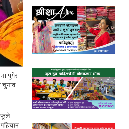
मा पुगेर
ो चुनाव
क
आफूले
टै पहिचान