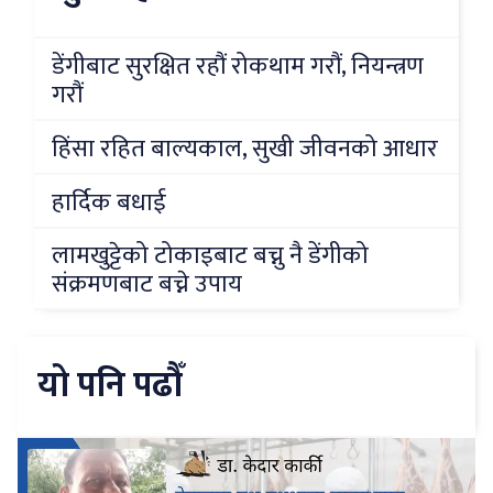
डेंगीबाट सुरक्षित रहौं रोकथाम गरौं, नियन्त्रण
गरौं
हिंसा रहित बाल्यकाल, सुखी जीवनको आधार
हार्दिक बधाई
लामखुट्टेको टोकाइबाट बच्नु नै डेंगीको
संक्रमणबाट बच्ने उपाय
यो पनि पढौँ