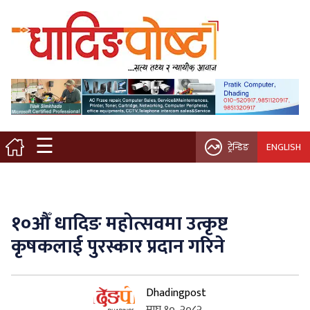
मुख्य पृष्ठ
स्थानीय समाचार
विचार / ब्लग
☰
ट्रेन्डिङ
ENGLISH
नगर/गाउँ पालिका
अन्तरवार्ता
१०औँ धादिङ महोत्सवमा उत्कृष्ट
कृषि/सहकारी
कृषकलाई पुरस्कार प्रदान गरिने
साहित्य / संस्कृति
Dhadingpost
प्रवास
माघ १०, २०८२