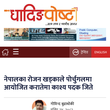
मुख्य पृष्ठ
स्थानीय समाचार
विचार / ब्लग
☰
ट्रेन्डिङ
ENGLISH
नगर/गाउँ पालिका
अन्तरवार्ता
नेपालका रोजन खड्काले पोर्चुगलमा
कृषि/सहकारी
आयोजित करातेमा काश्य पदक जिते
साहित्य / संस्कृति
गोविन्द बुढाथोकी
प्रवास
मंसिर २४, २०८२