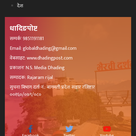
देश
धादिङपोष्ट
सम्पर्कः 9851191181
Email: globaldhading@gmail.com
वेबसाइट: www.dhadingpost.com
प्रकाशनः N.S. Media Dhading
सम्पादक: Rajaram rijal
सुचना बिभाग दर्ता नं.: बागमती प्रदेश सञ्चार रजिष्टार
००१६०/०७९/०८०
Facebook
Twitter
Youtube