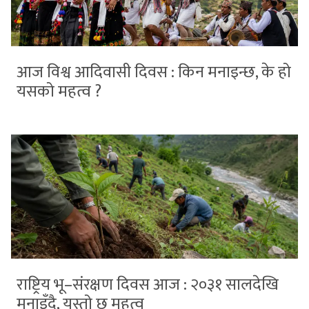
आज विश्व आदिवासी दिवस : किन मनाइन्छ, के हो
यसको महत्व ?
राष्ट्रिय भू–संरक्षण दिवस आज : २०३१ सालदेखि
मनाइँदै, यस्तो छ महत्व