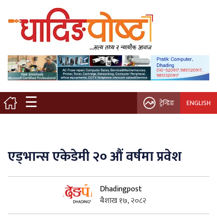
मुख्य पृष्ठ
स्थानीय समाचार
विचार / ब्लग
☰
ट्रेन्डिङ
ENGLISH
नगर/गाउँ पालिका
अन्तरवार्ता
एड्भान्स एकेडेमी २० औं वर्षमा प्रवेश
कृषि/सहकारी
Dhadingpost
साहित्य / संस्कृति
बैशाख १७, २०८२
प्रवास