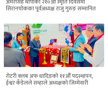
अमरसिंह थापाको २१०औँ स्मृति दिवसमा
सिरानचोकका पूर्वअध्यक्ष राजु गुरुङ सम्मानित
रोटरी क्लब अफ धादिङको ११औँ पदस्थापन,
ईश्वर कँडेलले सम्हाले अध्यक्षको जिम्मेवारी