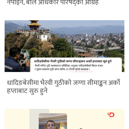
नपाइने, बाल अधिकार परिषद्को आग्रह
धादिङबेसीमा भैरवी गुठीको जग्गा सीमाङ्कन अर्को
हप्ताबाट सुरु हुने