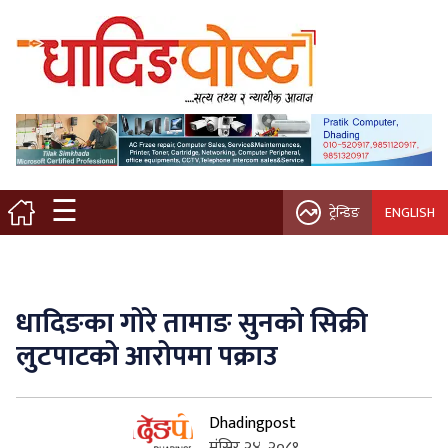
मुख्य पृष्ठ
स्थानीय समाचार
विचार / ब्लग
☰
ट्रेन्डिङ
ENGLISH
नगर/गाउँ पालिका
अन्तरवार्ता
धादिङका गोरे तामाङ सुनको सिक्री
कृषि/सहकारी
लुटपाटको आरोपमा पक्राउ
साहित्य / संस्कृति
Dhadingpost
प्रवास
मंसिर २४, २०८१