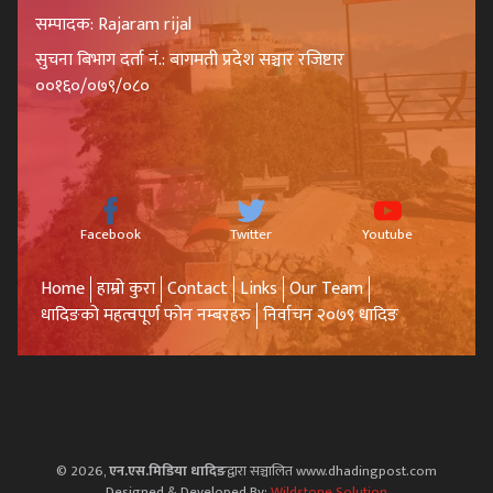
सम्पादक: Rajaram rijal
सुचना बिभाग दर्ता नं.: बागमती प्रदेश सञ्चार रजिष्टार
००१६०/०७९/०८०
Facebook
Twitter
Youtube
Home
हाम्रो कुरा
Contact
Links
Our Team
धादिङको महत्वपूर्ण फोन नम्बरहरु
निर्वाचन २०७९ धादिङ
© 2026,
एन.एस.मिडिया धादिङ
द्वारा सञ्चालित www.dhadingpost.com
Designed & Developed By:
Wildstone Solution