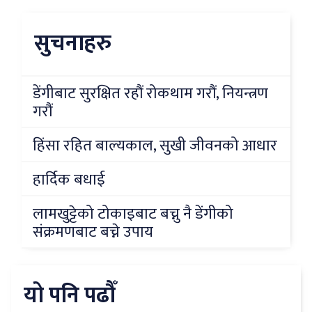
सुचनाहरु
डेंगीबाट सुरक्षित रहौं रोकथाम गरौं, नियन्त्रण
गरौं
हिंसा रहित बाल्यकाल, सुखी जीवनको आधार
हार्दिक बधाई
लामखुट्टेको टोकाइबाट बच्नु नै डेंगीको
संक्रमणबाट बच्ने उपाय
यो पनि पढौँ