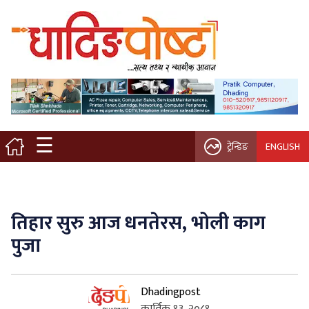
मुख्य पृष्ठ
स्थानीय समाचार
विचार / ब्लग
☰
ट्रेन्डिङ
ENGLISH
नगर/गाउँ पालिका
अन्तरवार्ता
तिहार सुरु आज धनतेरस, भोली काग
कृषि/सहकारी
पुजा
साहित्य / संस्कृति
Dhadingpost
प्रवास
कार्तिक १३, २०८१