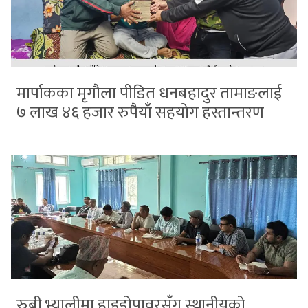
मार्पाकका मृगौला पीडित धनबहादुर तामाङलाई
७ लाख ४६ हजार रुपैयाँ सहयोग हस्तान्तरण
रुबी भ्यालीमा हाइड्रोपावरसँग स्थानीयको