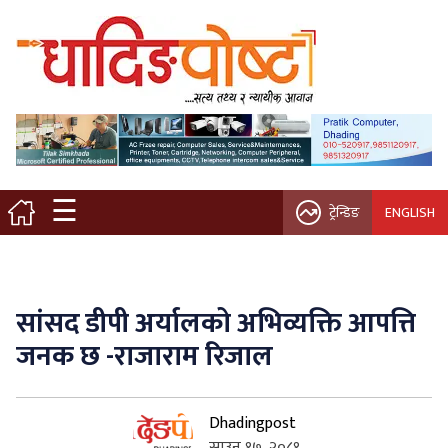
मुख्य पृष्ठ
स्थानीय समाचार
विचार / ब्लग
☰
ट्रेन्डिङ
ENGLISH
नगर/गाउँ पालिका
अन्तरवार्ता
सांसद डीपी अर्यालको अभिव्यक्ति आपत्ति
कृषि/सहकारी
जनक छ -राजाराम रिजाल
साहित्य / संस्कृति
Dhadingpost
प्रवास
साउन १७, २०८१