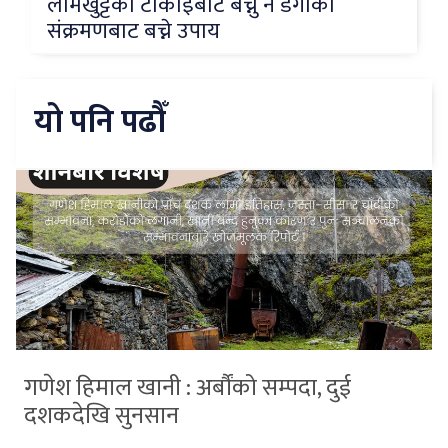
लामखुट्टेको टोकाइबाट बच्नु नै डेंगीको
संक्रमणबाट बच्ने उपाय
यो पनि पढौँ
गणेश हिमाल खानी : अर्बौंको सम्पदा, दुई
दशकदेखि सुनसान