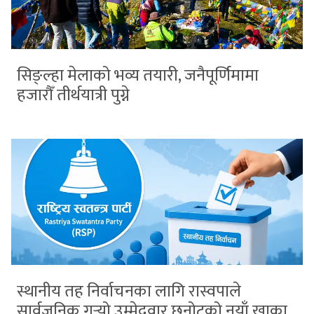
सिङ्ल्हा मेलाको भव्य तयारी, जनैपूर्णिमामा
हजारौँ तीर्थयात्री पुग्ने
स्थानीय तह निर्वाचनका लागि रास्वपाले
सार्वजनिक गर्‍यो उम्मेदवार छनोटको नयाँ खाका