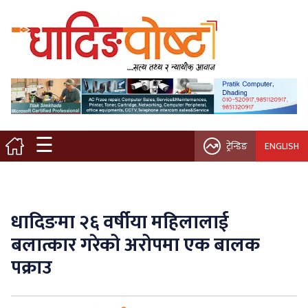
मुख्य पृष्ठ
स्थानीय समाचार
विचार / ब्लग
☰
ट्रेन्डिङ
ENGLISH
नगर/गाउँ पालिका
अन्तरवार्ता
धादिङमा २६ वर्षीया महिलालाई
कृषि/सहकारी
बलात्कार गरेको अरोपमा एक बालक
पक्राउ
साहित्य / संस्कृति
प्रवास