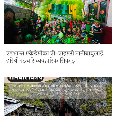
एडभान्स एकेडेमीका प्री–प्राइमरी नानीबाबुलाई
हरियो रङबारे व्यवहारिक सिकाइ