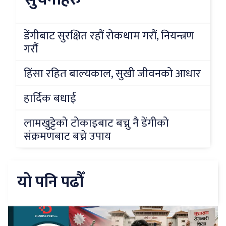
डेंगीबाट सुरक्षित रहौं रोकथाम गरौं, नियन्त्रण
गरौं
हिंसा रहित बाल्यकाल, सुखी जीवनको आधार
हार्दिक बधाई
लामखुट्टेको टोकाइबाट बच्नु नै डेंगीको
संक्रमणबाट बच्ने उपाय
यो पनि पढौँ